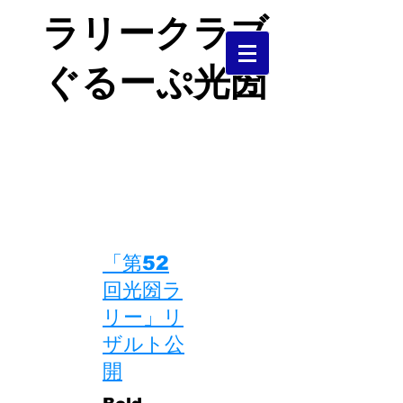
ラリークラブ
ぐるーぷ光圀
茨城県中央部で活動するＪＡＦ加盟
クラブです。
​ラリー、ダートラを中心に活動して
います。
​「第52
回光圀ラ
リー」リ
ザルト公
開