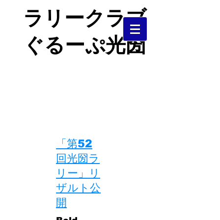
ラリークラブ
ぐるーぷ光圀
茨城県中央部で活動するＪＡＦ加盟
クラブです。
​ラリー、ダートラを中心に活動して
います。
​「第52
回光圀ラ
リー」リ
ザルト公
開