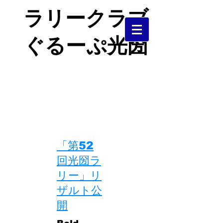
ラリークラブ
ぐるーぷ光圀
茨城県中央部で活動するＪＡＦ加盟
クラブです。
​ラリー、ダートラを中心に活動して
います。
​「第52
回光圀ラ
リー」リ
ザルト公
開