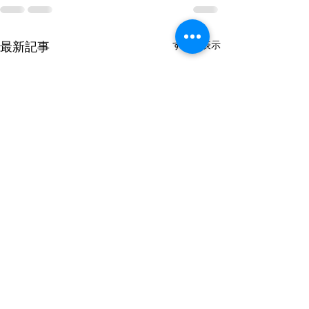
すべて表示
最新記事
「第52回光圀ラリー」エ
ｲﾝﾌｫﾒｰｼｮﾝ2 
ントラントリスト公開
について(トイレ