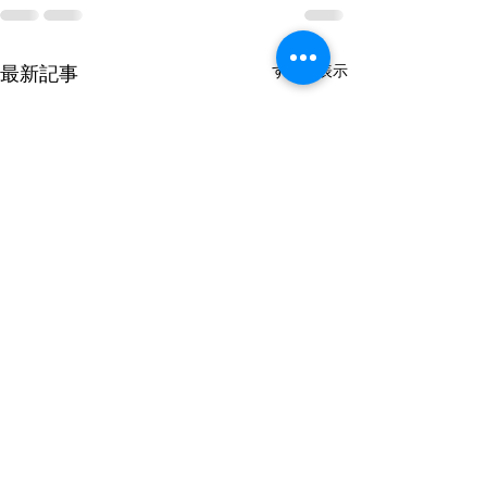
すべて表示
最新記事
「第52回光圀ラリー」エ
ｲﾝﾌｫﾒｰｼｮﾝ2 
ントラントリスト公開
について(トイレ