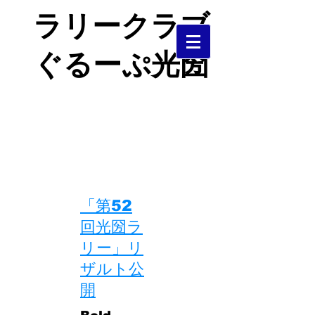
ラリークラブ
ぐるーぷ光圀
茨城県中央部で活動するＪＡＦ加盟
クラブです。
​ラリー、ダートラを中心に活動して
います。
​「第52
回光圀ラ
リー」リ
ザルト公
開