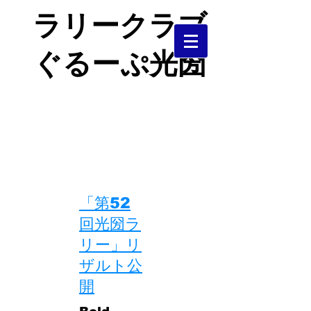
ラリークラブ
ぐるーぷ光圀
茨城県中央部で活動するＪＡＦ加盟
クラブです。
​ラリー、ダートラを中心に活動して
います。
​「第52
回光圀ラ
リー」リ
ザルト公
開